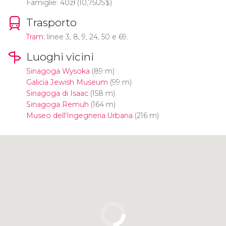
Famiglie: 40
zł
(10,75
US$
)
Trasporto
Tram
: linee 3, 8, 9, 24, 50 e 69.
Luoghi vicini
Sinagoga Wysoka
(89 m)
Galicia Jewish Museum
(99 m)
Sinagoga di Isaac
(158 m)
Sinagoga Remuh
(164 m)
Museo dell'Ingegneria Urbana
(216 m)
Clicca per usare la mappa