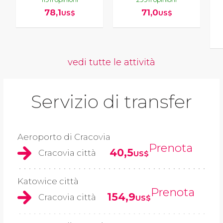
78,1
71,0
US$
US$
vedi tutte le attività
Servizio di transfer
Aeroporto di Cracovia
Prenota
40,5
Cracovia città
US$
Katowice città
Prenota
154,9
Cracovia città
US$