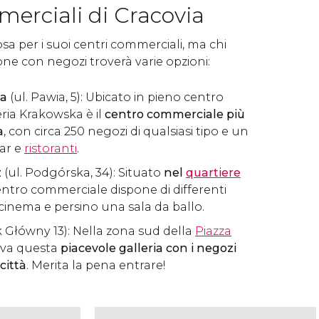
erciali di Cracovia
a per i suoi centri commerciali, ma chi
one con negozi troverà varie opzioni:
ka
(ul. Pawia, 5): Ubicato in pieno centro
leria Krakowska è il
centro commerciale più
a
, con circa 250 negozi di qualsiasi tipo e un
ar e
ristoranti
.
z
(ul. Podgórska, 34): Situato
nel
quartiere
entro commerciale dispone di differenti
 cinema e persino una sala da ballo.
 Główny 13): Nella zona sud della
Piazza
rova questa
piacevole galleria con i negozi
 città
. Merita la pena entrare!