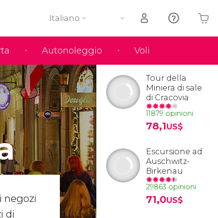
Italiano
rta
Autonoleggio
Voli
Il tuo carrello è vuoto
Tour della
Miniera di sale
di Cracovia
11879 opinioni
78,1
US$
a
Escursione ad
Auschwitz-
Birkenau
29863 opinioni
i negozi
71,0
US$
i di