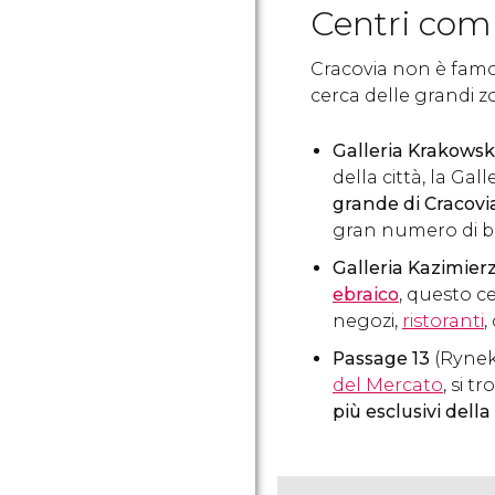
Centri comm
Cracovia non è famos
cerca delle grandi z
Galleria Krakows
della città, la Gal
grande di Cracovi
gran numero di b
Galleria Kazimier
ebraico
, questo c
negozi,
ristoranti
,
Passage 13
(Rynek
del Mercato
, si t
più esclusivi della