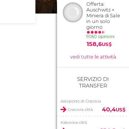
Offerta:
Auschwitz +
Miniera di Sale
in un solo
giorno
9060 opinioni
158,6
US$
vedi tutte le attività
SERVIZIO DI
TRANSFER
Aeroporto di Cracovia
40,4
Cracovia città
US$
Katowice città