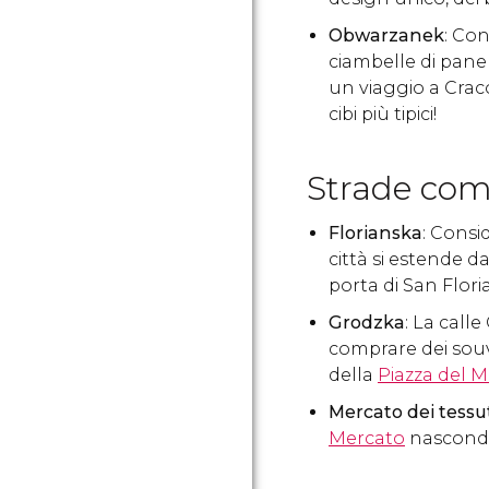
Obwarzanek
: Co
ciambelle di pane 
un viaggio a Crac
cibi più tipici!
Strade com
Florianska
: Consi
città si estende d
porta di San Flori
Grodzka
: La call
comprare dei souve
della
Piazza del 
Mercato dei tessut
Mercato
nasconde 