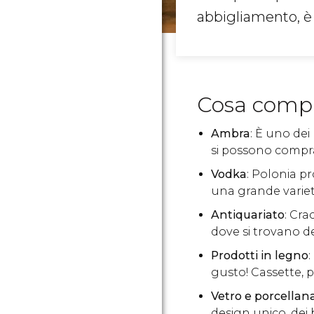
abbigliamento, è 
Cosa compr
Ambra
: È uno dei
si possono comprar
Vodka
: Polonia p
una grande variet
Antiquariato
: Cra
dove si trovano dei
Prodotti in legno
:
gusto! Cassette, p
Vetro e porcellan
design unico, dei 