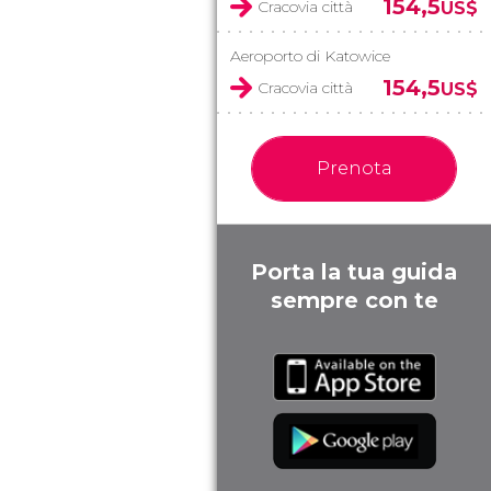
154,5
Cracovia città
US$
Aeroporto di Katowice
154,5
Cracovia città
US$
Prenota
Porta la tua guida
sempre con te