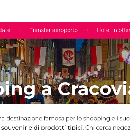
idate
Transfer aeroporto
Hotel in offe
ing a Cracovi
na destinazione famosa per lo shopping e i suo
i
souvenir e di prodotti tipici
. Chi cerca negoz