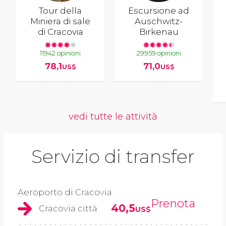
Tour della
Escursione ad
Miniera di sale
Auschwitz-
di Cracovia
Birkenau
11942 opinioni
29959 opinioni
78,1
71,0
US$
US$
vedi tutte le attività
Servizio di transfer
Aeroporto di Cracovia
Prenota
40,5
Cracovia città
US$