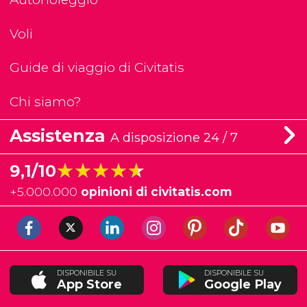
Voli
Guide di viaggio di Civitatis
Chi siamo?
Assistenza
A disposizione 24 / 7
★★★★★
★★★★★
9,1/10
+
5.000.000
opinioni di civitatis.com
DISPONIBILE SU
DISPONIBILE SU
App Store
Google Play