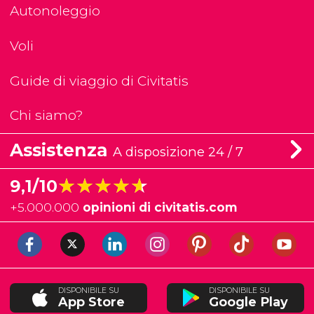
Autonoleggio
Voli
Guide di viaggio di Civitatis
Chi siamo?
Assistenza
A disposizione 24 / 7
★★★★★
★★★★★
9,1/10
+
5.000.000
opinioni di civitatis.com
DISPONIBILE SU
DISPONIBILE SU
App Store
Google Play