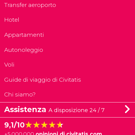
Transfer aeroporto
Hotel
Appartamenti
Autonoleggio
Voli
Guide di viaggio di Civitatis
Chi siamo?
Assistenza
A disposizione 24 / 7
★★★★★
★★★★★
9,1/10
+
5.000.000
opinioni di civitatis.com