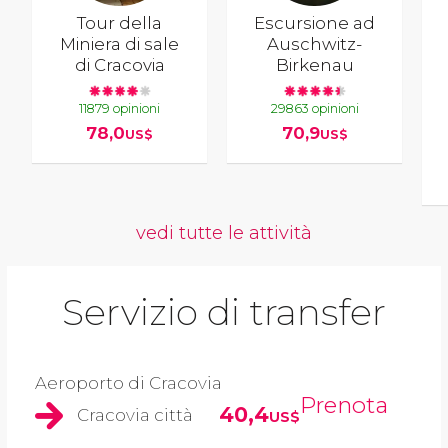
Tour della
Escursione ad
Miniera di sale
Auschwitz-
di Cracovia
Birkenau
11879 opinioni
29863 opinioni
78,0
70,9
US$
US$
vedi tutte le attività
Servizio di transfer
Aeroporto di Cracovia
Prenota
40,4
Cracovia città
US$