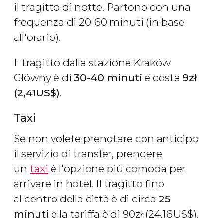
il tragitto di notte. Partono con una
frequenza di 20-60 minuti (in base
all'orario).
Il tragitto dalla stazione Kraków
Główny è di
30-40 minuti
e costa
9
zł
(2,41
US$
)
.
Taxi
Se non volete prenotare con anticipo
il servizio di transfer, prendere
un
taxi
è l'opzione più comoda per
arrivare in hotel. Il tragitto fino
al centro della città è di circa
25
minuti
e la tariffa è di 90
zł
(24,16
US$
).