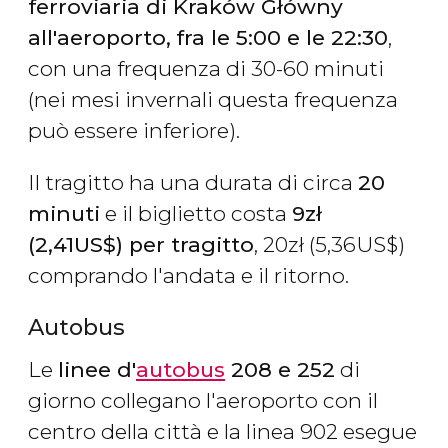
ferroviaria di Kraków Główny
all'aeroporto,
fra le 5:00 e le 22:30
,
con una frequenza di 30-60 minuti
(nei mesi invernali questa frequenza
può essere inferiore).
Il tragitto ha una durata di circa
20
minuti
e il biglietto costa
9
zł
(2,41
US$
) per tragitto
, 20
zł
(5,36
US$
)
comprando l'andata e il ritorno.
Autobus
Le
linee d'
autobus
208 e 252
di
giorno collegano l'aeroporto con il
centro della città e la linea 902 esegue