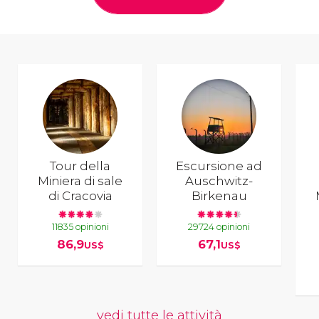
Tour della
Escursione ad
Miniera di sale
Auschwitz-
di Cracovia
Birkenau
11835 opinioni
29724 opinioni
86,9
67,1
US$
US$
vedi tutte le attività