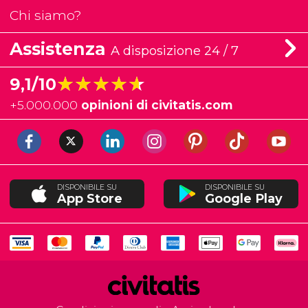
Chi siamo?
Assistenza
A disposizione 24 / 7
★★★★★
★★★★★
9,1/10
+
5.000.000
opinioni di civitatis.com
DISPONIBILE SU
DISPONIBILE SU
App Store
Google Play