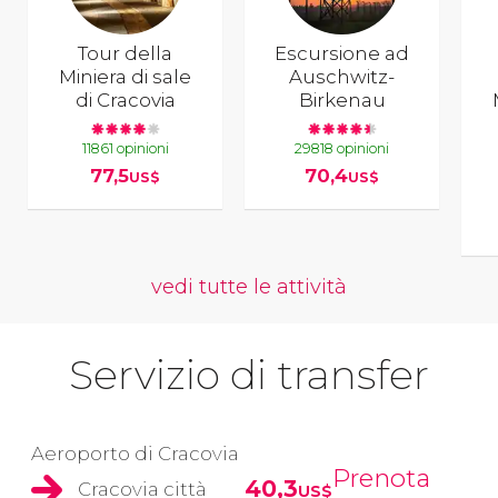
Tour della
Escursione ad
Miniera di sale
Auschwitz-
di Cracovia
Birkenau
11861 opinioni
29818 opinioni
77,5
70,4
US$
US$
vedi tutte le attività
Servizio di transfer
Aeroporto di Cracovia
Prenota
40,3
Cracovia città
US$