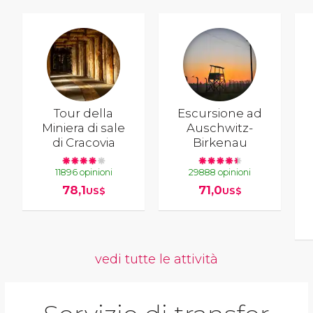
Tour della
Escursione ad
Miniera di sale
Auschwitz-
di Cracovia
Birkenau
11896 opinioni
29888 opinioni
78,1
71,0
US$
US$
vedi tutte le attività