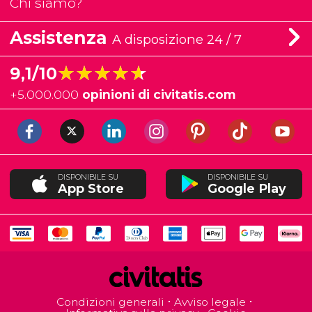
Chi siamo?
Assistenza
A disposizione 24 / 7
★★★★★
★★★★★
9,1/10
+
5.000.000
opinioni di civitatis.com
DISPONIBILE SU
DISPONIBILE SU
App Store
Google Play
Condizioni generali
Avviso legale