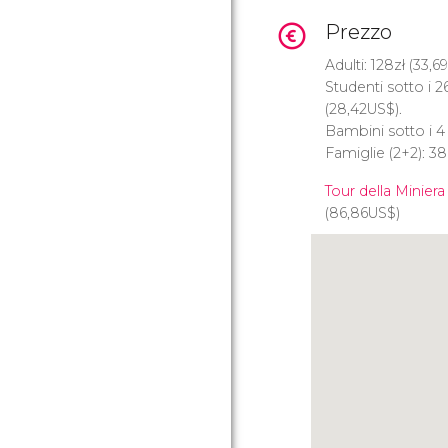
Prezzo
Adulti: 128
zł
(33,69
Studenti sotto i 2
(28,42
US$
).
Bambini sotto i 4 
Famiglie (2+2): 3
Tour della Miniera 
(86,86
US$
)