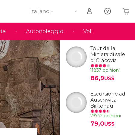
Italiano
rta
Autonoleggio
Voli
Il tuo carrello è vuoto
Tour della
Miniera di sale
di Cracovia
11837 opinioni
86,9
US$
Escursione ad
Auschwitz-
Birkenau
29742 opinioni
79,0
US$