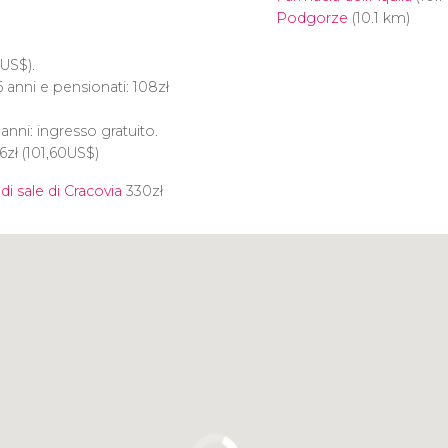
Podgorze
(10.1 km)
US$
).
6 anni e pensionati: 108
zł
anni: ingresso gratuito.
86
zł
(101,60
US$
)
di sale di Cracovia
330
zł
Clicca per usare la mappa