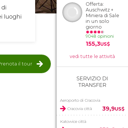
Offerta:
 di
Auschwitz +
Miniera di Sale
ei luoghi
in un solo
giorno
9048 opinioni
155,3
US$
vedi tutte le attività
renota il tour
SERVIZIO DI
TRANSFER
Aeroporto di Cracovia
39,9
Cracovia città
US$
Katowice città