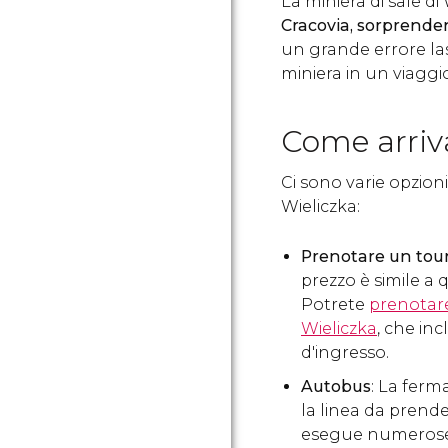
La miniera di sale di
Cracovia, sorprend
un grande errore lasc
miniera in un viaggi
Come arriv
Ci sono varie opzioni
Wieliczka:
Prenotare un tou
prezzo è simile a 
Potrete
prenotare 
Wieliczka
, che inc
d'ingresso.
Autobus
: La ferm
la linea da prend
esegue numerose