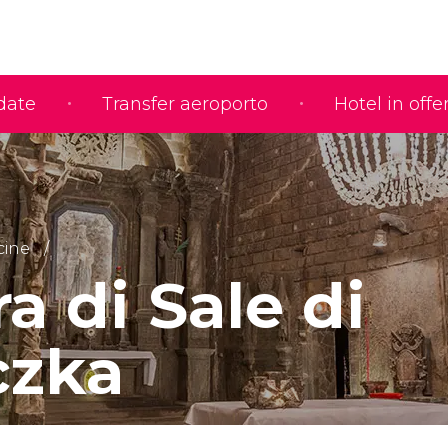
idate
Transfer aeroporto
Hotel in offe
icine
a di Sale di
czka