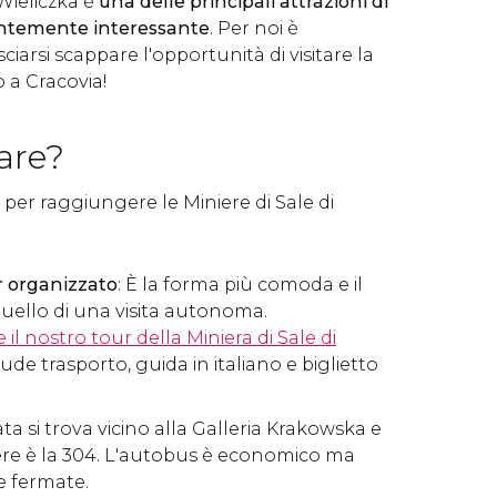
 Wieliczka è
una delle principali attrazioni di
entemente interessante
. Per noi è
iarsi scappare l'opportunità di visitare la
o a Cracovia!
are?
 per raggiungere le Miniere di Sale di
r organizzato
: È la forma più comoda e il
quello di una visita autonoma.
il nostro tour della Miniera di Sale di
lude trasporto, guida in italiano e biglietto
ata si trova vicino alla Galleria Krakowska e
ere è la 304. L'autobus è economico ma
 fermate.