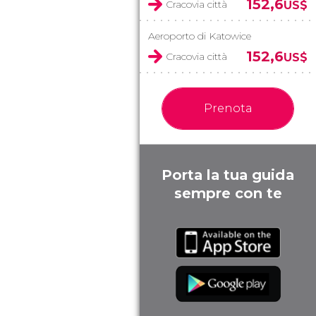
152,6
Cracovia città
US$
Aeroporto di Katowice
152,6
Cracovia città
US$
Prenota
Porta la tua guida
sempre con te