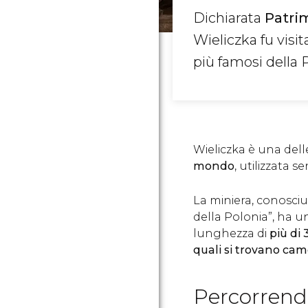
Dichiarata
Patri
Wieliczka fu visi
più famosi della P
Wieliczka è una del
mondo
, utilizzata s
La miniera, conosciu
della Polonia”, ha 
lunghezza di
più di 
quali si trovano cam
Percorrend