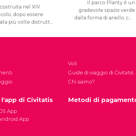
Il parco Planty è un
costruita nel XIV
gradevole spazio verde
ecolo, dopo essere
dalla forma di anello, che
ata più volte distrutta,
circonda il centro
a Cattedrale di Wawel
storico di Cracovia,
Katedra Wawelska) è
costituendo
n luogo importante
un importante polmone
r i polacchi ed è parte
verde in città.
lla loro storia.
Voli
menti
Guide di viaggio di Civitatis
eggio
Chi siamo?
 l'app di Civitatis
Metodi di pagament
iOS App
Android App