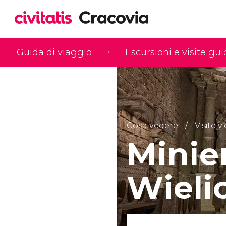
Guida di viaggio
Escursioni e visite gu
Cosa vedere
Visite v
Minier
Wieli