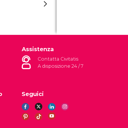
Assistenza
Contatta Civitatis
A disposizione 24 / 7
o
Seguici