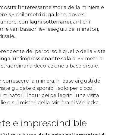
 mostra l'interessante storia della miniera e
e 3,5 chilometri di gallerie, dove si
camere, con
laghi sotterranei
, antichi
 e vari bassorilievi eseguiti dai minatori,
i sale.
rendente del percorso è quello della visita
Kinga
, un'
impressionante sala
di 54 metri di
traordinaria decorazione a base di sale.
 conoscere la miniera, in base ai gusti dei
i visite guidate disponibili solo per piccoli
i minatori, il tour dei pellegrini, una visita
ie o sui misteri della Miniera di Wieliczka.
te e imprescindible