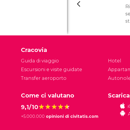
Ri
s
st
l
(
u
Cracovia
pe
de
Guida di viaggio
Hotel
Escursioni e visite guidate
Apparta
Transfer aeroporto
Autonol
Come ci valutano
Scarica
★★★★★
★★★★★
9,1/10
+
5.000.000
opinioni di civitatis.com