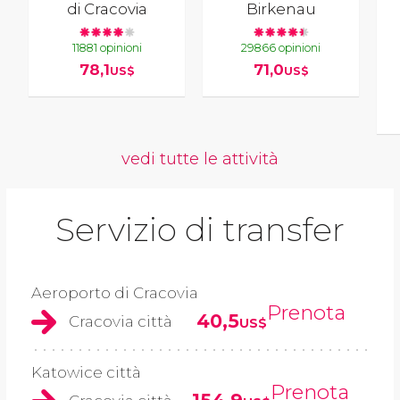
di Cracovia
Birkenau
11881 opinioni
29866 opinioni
78,1
71,0
US$
US$
vedi tutte le attività
Servizio di transfer
Aeroporto di Cracovia
Prenota
40,5
Cracovia città
US$
Katowice città
Prenota