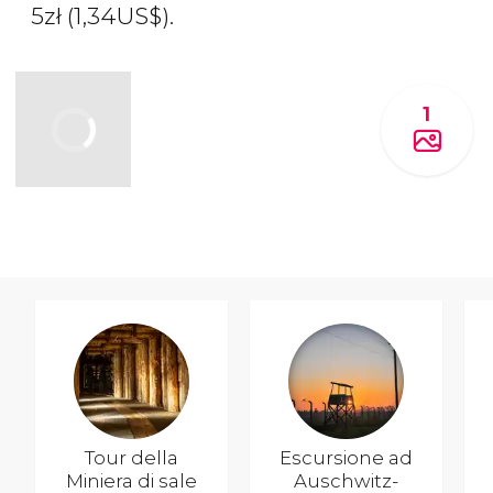
5
zł
(1,34
US$
).
1
Tour della
Escursione ad
Miniera di sale
Auschwitz-