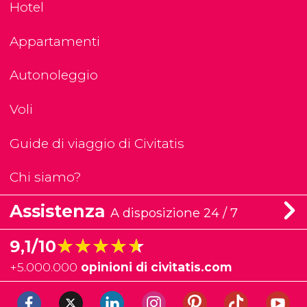
Hotel
Appartamenti
Autonoleggio
Voli
Guide di viaggio di Civitatis
Chi siamo?
Assistenza
A disposizione 24 / 7
★★★★★
★★★★★
9,1/10
+
5.000.000
opinioni di civitatis.com