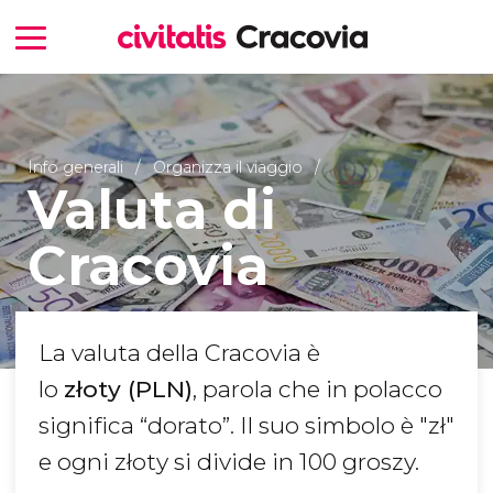
Info generali
Organizza il viaggio
Valuta di
Cracovia
La valuta della Cracovia è
lo
złoty (PLN)
, parola che in polacco
significa “dorato”. Il suo simbolo è "zł"
e ogni złoty si divide in 100 groszy.