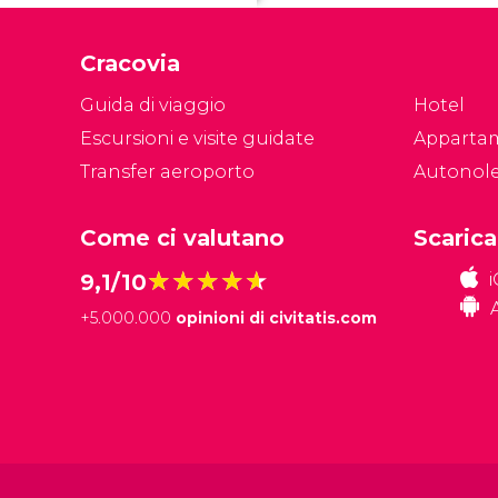
eu
se
Cracovia
ve
gi
Guida di viaggio
Hotel
c
Escursioni e visite guidate
Apparta
Transfer aeroporto
Autonol
Come ci valutano
Scarica
★★★★★
★★★★★
9,1/10
+
5.000.000
opinioni di civitatis.com