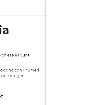
ia
 chiese e i punti
ncidono con i numeri
zione di ogni
ia