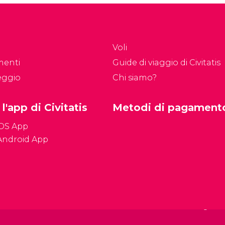
ropea imprescindibile:
domande più frequenti
 non sapete cosa
prima della partenza.
dere a Cracovia in tre
orni, eccovi una guida
Voli
ompleta!
menti
Guide di viaggio di Civitatis
eggio
Chi siamo?
 l'app di Civitatis
Metodi di pagament
iOS App
Android App
Condizioni genera