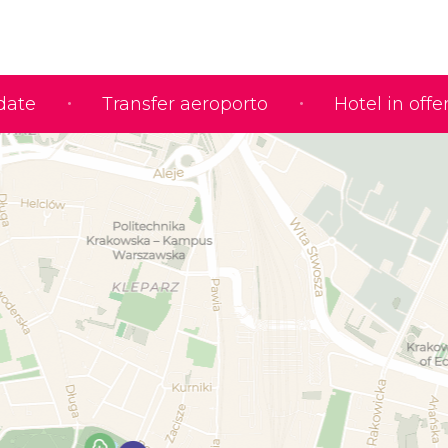
idate
Transfer aeroporto
Hotel in offe