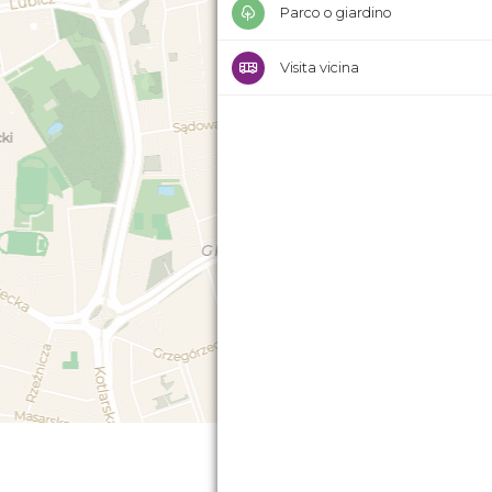
Parco o giardino
Visita vicina