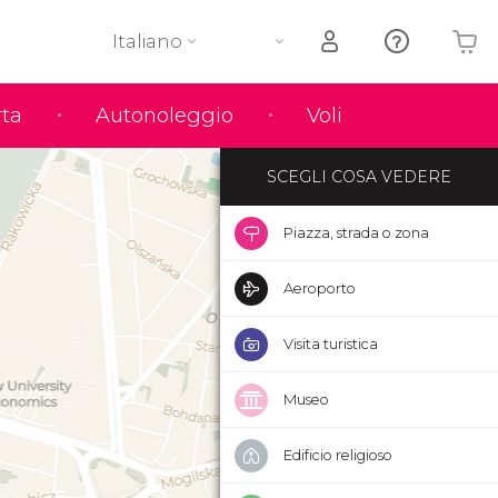
Italiano
Il tuo carrello è vuoto
rta
Autonoleggio
Voli
SCEGLI COSA VEDERE
Piazza, strada o zona
Aeroporto
Visita turistica
Museo
Edificio religioso