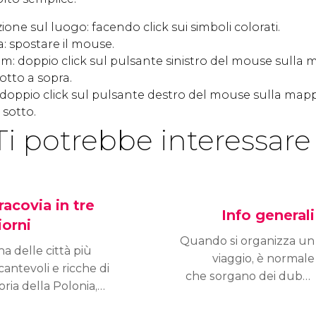
one sul luogo: facendo click sui simboli colorati.
: spostare il mouse.
m: doppio click sul pulsante sinistro del mouse sulla 
otto a sopra.
doppio click sul pulsante destro del mouse sulla mapp
 sotto.
Ti potrebbe interessare
racovia in tre
Info generali
iorni
Quando si organizza un
a delle città più
viaggio, è normale
cantevoli e ricche di
che sorgano dei dubbi.
oria della Polonia,
Qui cercheremo di
onché una meta
rispondere alle