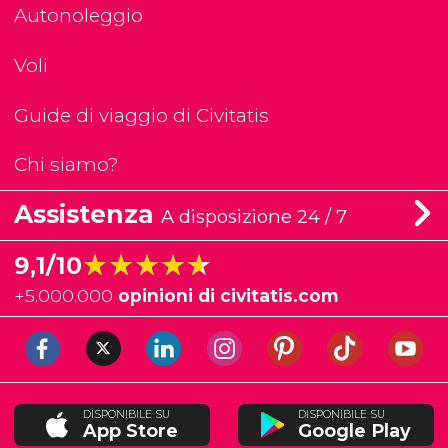
Autonoleggio
Voli
Guide di viaggio di Civitatis
Chi siamo?
Assistenza
A disposizione 24 / 7
★★★★★
★★★★★
9,1/10
+
5.000.000
opinioni di civitatis.com
DISPONIBILE SU
DISPONIBILE SU
App Store
Google Play