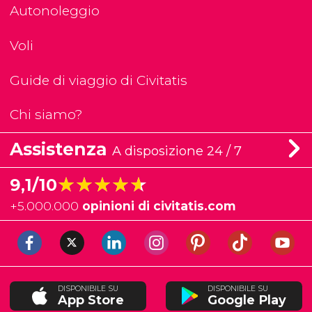
Autonoleggio
Voli
Guide di viaggio di Civitatis
Chi siamo?
Assistenza
A disposizione 24 / 7
★★★★★
★★★★★
9,1/10
+
5.000.000
opinioni di civitatis.com
DISPONIBILE SU
DISPONIBILE SU
App Store
Google Play