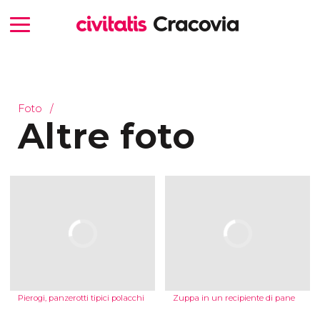
Foto
Altre foto
Pierogi, panzerotti tipici polacchi
Zuppa in un recipiente di pane