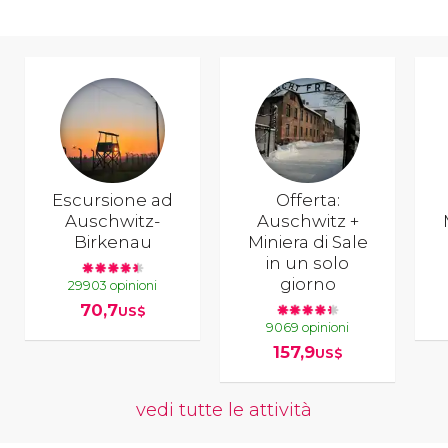
Escursione ad
Offerta:
Auschwitz-
Auschwitz +
Birkenau
Miniera di Sale
in un solo
giorno
29903 opinioni
70,7
US$
9069 opinioni
157,9
US$
vedi tutte le attività