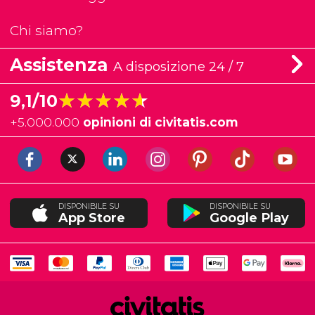
Chi siamo?
Assistenza
A disposizione 24 / 7
★★★★★
★★★★★
9,1/10
+
5.000.000
opinioni di civitatis.com
DISPONIBILE SU
DISPONIBILE SU
App Store
Google Play